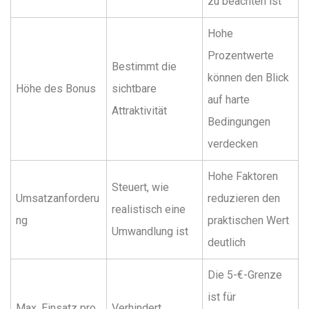
zu beachten ist
Hohe
Prozentwerte
Bestimmt die
können den Blick
Höhe des Bonus
sichtbare
auf harte
Attraktivität
Bedingungen
verdecken
Hohe Faktoren
Steuert, wie
Umsatzanforderu
reduzieren den
realistisch eine
ng
praktischen Wert
Umwandlung ist
deutlich
Die 5-€-Grenze
ist für
Max. Einsatz pro
Verhindert