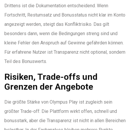
Drittens ist die Dokumentation entscheidend. Wenn
Fortschritt, Restumsatz und Bonusstatus nicht klar im Konto
angezeigt werden, steigt das Konfliktrisiko. Das gilt
besonders dann, wenn die Bedingungen streng sind und
kleine Fehler den Anspruch auf Gewinne gefährden können.
Für erfahrene Nutzer ist Transparenz nicht optional, sondern
Teil des Bonuswerts.
Risiken, Trade-offs und
Grenzen der Angebote
Die größte Stärke von Olympus Play ist zugleich sein
größter Trade-off: Die Plattform wirkt offen, schnell und
bonusstark, aber die Transparenz ist nicht in allen Bereichen
belastbar. In der Fachanalyse bleiben mehrere Punkte