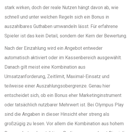
stark wirken, doch der reale Nutzen hängt davon ab, wie
schnell und unter welchen Regeln sich ein Bonus in
auszahlbares Guthaben umwandeln lässt. Für erfahrene
Spieler ist das kein Detail, sondern der Kern der Bewertung.
Nach der Einzahlung wird ein Angebot entweder
automatisch aktiviert oder im Kassenbereich ausgewählt.
Danach gilt meist eine Kombination aus
Umsatzanforderung, Zeitlimit, Maximal-Einsatz und
teilweise einer Auszahlungsobergrenze. Genau hier
entscheidet sich, ob ein Bonus eher Marketinginstrument
oder tatsächlich nutzbarer Mehrwert ist. Bei Olympus Play
sind die Angaben in dieser Hinsicht eher streng als
großzügig zu lesen. Vor allem die Kombination aus hohem