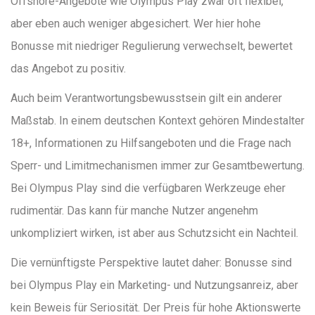
Offshore-Angebote wie Olympus Play zwar oft flexibel,
aber eben auch weniger abgesichert. Wer hier hohe
Bonusse mit niedriger Regulierung verwechselt, bewertet
das Angebot zu positiv.
Auch beim Verantwortungsbewusstsein gilt ein anderer
Maßstab. In einem deutschen Kontext gehören Mindestalter
18+, Informationen zu Hilfsangeboten und die Frage nach
Sperr- und Limitmechanismen immer zur Gesamtbewertung.
Bei Olympus Play sind die verfügbaren Werkzeuge eher
rudimentär. Das kann für manche Nutzer angenehm
unkompliziert wirken, ist aber aus Schutzsicht ein Nachteil.
Die vernünftigste Perspektive lautet daher: Bonusse sind
bei Olympus Play ein Marketing- und Nutzungsanreiz, aber
kein Beweis für Seriosität. Der Preis für hohe Aktionswerte