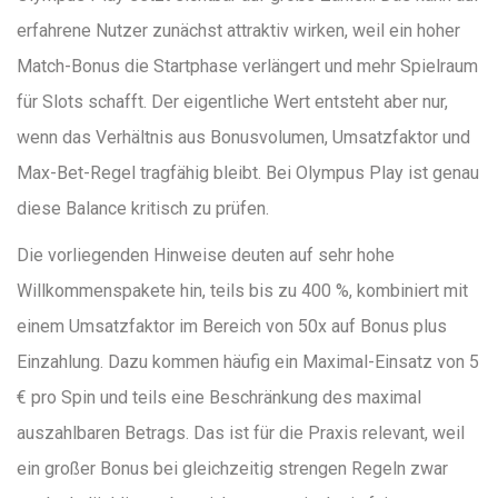
erfahrene Nutzer zunächst attraktiv wirken, weil ein hoher
Match-Bonus die Startphase verlängert und mehr Spielraum
für Slots schafft. Der eigentliche Wert entsteht aber nur,
wenn das Verhältnis aus Bonusvolumen, Umsatzfaktor und
Max-Bet-Regel tragfähig bleibt. Bei Olympus Play ist genau
diese Balance kritisch zu prüfen.
Die vorliegenden Hinweise deuten auf sehr hohe
Willkommenspakete hin, teils bis zu 400 %, kombiniert mit
einem Umsatzfaktor im Bereich von 50x auf Bonus plus
Einzahlung. Dazu kommen häufig ein Maximal-Einsatz von 5
€ pro Spin und teils eine Beschränkung des maximal
auszahlbaren Betrags. Das ist für die Praxis relevant, weil
ein großer Bonus bei gleichzeitig strengen Regeln zwar