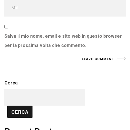
Salva il mio nome, email e sito web in questo browser
per la prossima volta che commento.
Cerca
CERCA