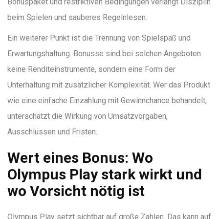
Bonuspaket und restriktiven Bedingungen verlangt Disziplin
beim Spielen und sauberes Regelnlesen.
Ein weiterer Punkt ist die Trennung von Spielspaß und
Erwartungshaltung. Bonusse sind bei solchen Angeboten
keine Renditeinstrumente, sondern eine Form der
Unterhaltung mit zusätzlicher Komplexität. Wer das Produkt
wie eine einfache Einzahlung mit Gewinnchance behandelt,
unterschätzt die Wirkung von Umsatzvorgaben,
Ausschlüssen und Fristen.
Wert eines Bonus: Wo
Olympus Play stark wirkt und
wo Vorsicht nötig ist
Olympus Play setzt sichtbar auf große Zahlen. Das kann auf