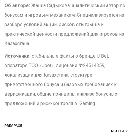
Об авторе:
Жанна Садыкова, аналитический автор по
бонусам и игровым механикам. Специализируется на
разборе условий акций, рисков отыгрыша и
практической ценности предложений для игроков из
Казахстана.
Источники:
стабильные факты о бренде U Bet,
операторе ТОО «Ubet», лицензии №24514359,
локализации для Казахстана, структуре
приветственного бонуса и базовых требованиях к
верификации; общие принципы анализа бонусных
предложений и риск-контроля в iGaming.
PREV PAGE
NEXT PAGE