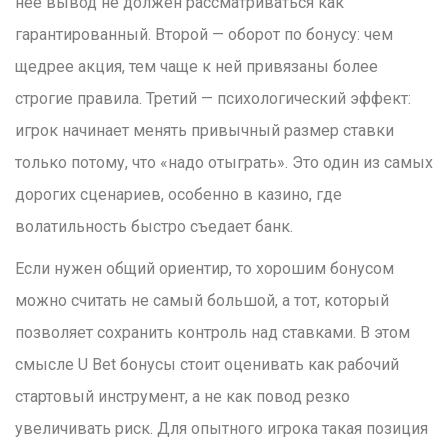
неё вывод не должен рассматриваться как
гарантированный. Второй — оборот по бонусу: чем
щедрее акция, тем чаще к ней привязаны более
строгие правила. Третий — психологический эффект:
игрок начинает менять привычный размер ставки
только потому, что «надо отыграть». Это один из самых
дорогих сценариев, особенно в казино, где
волатильность быстро съедает банк.
Если нужен общий ориентир, то хорошим бонусом
можно считать не самый большой, а тот, который
позволяет сохранить контроль над ставками. В этом
смысле U Bet бонусы стоит оценивать как рабочий
стартовый инструмент, а не как повод резко
увеличивать риск. Для опытного игрока такая позиция