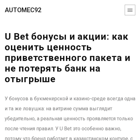
AUTOMEC92
U Bet бонусы и акции: как
оценить ценность
приветственного пакета и
не потерять банк на
отыгрыше
У бонусов в букмекерской и казино-среде всегда одна
и та же ловушка: на витрине сумма выглядит
убедительно, а реальная ценность проявляется только
после чтения правил. У U Bet это особенно важно,
потому что бренд работает в казахстанском контуре, с