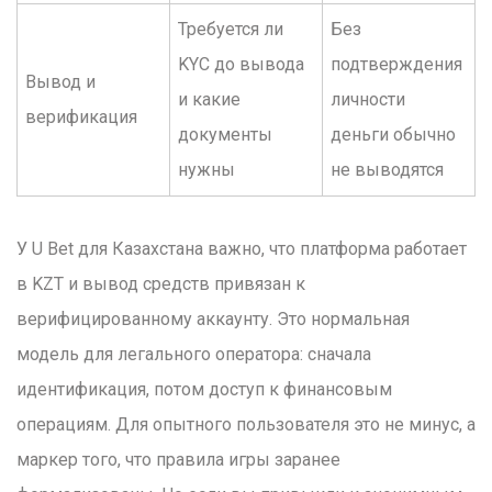
Требуется ли
Без
KYC до вывода
подтверждения
Вывод и
и какие
личности
верификация
документы
деньги обычно
нужны
не выводятся
У U Bet для Казахстана важно, что платформа работает
в KZT и вывод средств привязан к
верифицированному аккаунту. Это нормальная
модель для легального оператора: сначала
идентификация, потом доступ к финансовым
операциям. Для опытного пользователя это не минус, а
маркер того, что правила игры заранее