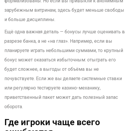
формализованы. Но если вы привыкли к анонимным
зарубежным витринам, здесь будет меньше свободы
и больше дисциплины.
Ещё одна важная деталь — бонусы лучше оценивать в
разрезе банка, а не «на глаз». Например, если вы
планируете играть небольшими суммами, то крупный
бонус может оказаться избыточным: отыграть его
будет сложнее, а выгоды от объёма вы не
почувствуете. Если же вы делаете системные ставки
или регулярно тестируете казино-механику,
приветственный пакет может дать полезный запас
оборота.
Где игроки чаще всего