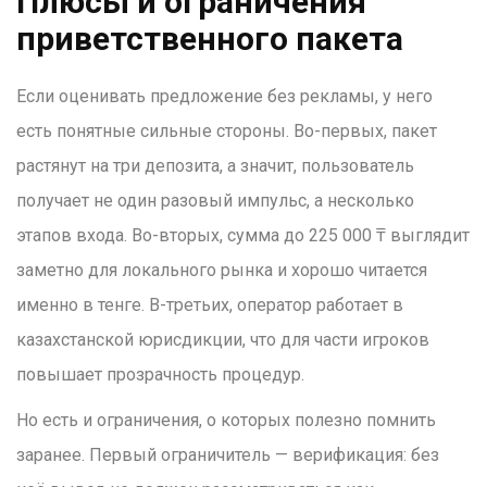
Плюсы и ограничения
приветственного пакета
Если оценивать предложение без рекламы, у него
есть понятные сильные стороны. Во-первых, пакет
растянут на три депозита, а значит, пользователь
получает не один разовый импульс, а несколько
этапов входа. Во-вторых, сумма до 225 000 ₸ выглядит
заметно для локального рынка и хорошо читается
именно в тенге. В-третьих, оператор работает в
казахстанской юрисдикции, что для части игроков
повышает прозрачность процедур.
Но есть и ограничения, о которых полезно помнить
заранее. Первый ограничитель — верификация: без