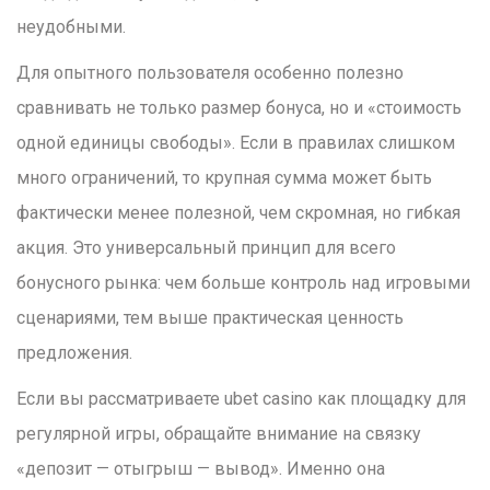
неудобными.
Для опытного пользователя особенно полезно
сравнивать не только размер бонуса, но и «стоимость
одной единицы свободы». Если в правилах слишком
много ограничений, то крупная сумма может быть
фактически менее полезной, чем скромная, но гибкая
акция. Это универсальный принцип для всего
бонусного рынка: чем больше контроль над игровыми
сценариями, тем выше практическая ценность
предложения.
Если вы рассматриваете ubet casino как площадку для
регулярной игры, обращайте внимание на связку
«депозит — отыгрыш — вывод». Именно она