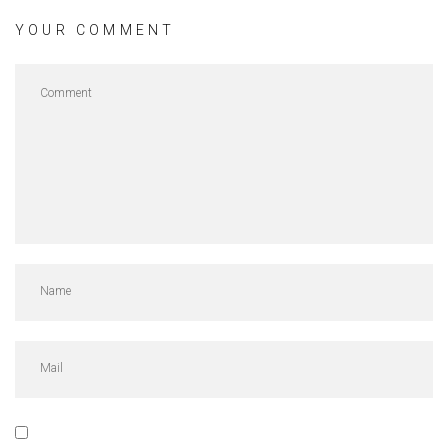
YOUR COMMENT