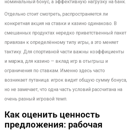
номинальный бонус, а эффективную нагрузку на банк.
Отдельно стоит смотреть, распространяется ли
конкретная акция на ставки и казино одинаково. В
смешанных продуктах нередко приветственный пакет
привязан к определённому типу игры, а это меняет
тактику. Для спортивной части важны коэффициенты
и маржа, для казино — вклад игр в отыгрыш и
ограничения по ставкам. Именно здесь часто
возникает путаница: игрок видит общую сумму бонуса,
но не замечает, что одна часть условий рассчитана на
очень разный игровой темп.
Как оценить ценность
предложения: рабочая