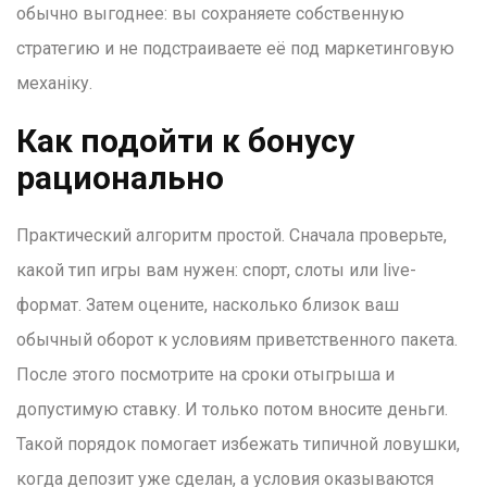
обычно выгоднее: вы сохраняете собственную
стратегию и не подстраиваете её под маркетинговую
механіку.
Как подойти к бонусу
рационально
Практический алгоритм простой. Сначала проверьте,
какой тип игры вам нужен: спорт, слоты или live-
формат. Затем оцените, насколько близок ваш
обычный оборот к условиям приветственного пакета.
После этого посмотрите на сроки отыгрыша и
допустимую ставку. И только потом вносите деньги.
Такой порядок помогает избежать типичной ловушки,
когда депозит уже сделан, а условия оказываются