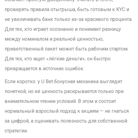
проверять правила отыгрыша, быть готовым к KYC и
не увеличивать банк только из-за красивого процента.
Для тех, кто играет осознанно и понимает разницу
между номиналом и реальной ценностью,
приветственный пакет может быть рабочим стартом.
Для тех, кто ищет «лёгкие деньги», он быстро
превращается в источник ошибок.
Если коротко: у U Bet бонусная механика выглядит
понятной, но её ценность раскрывается только при
внимательном чтении условий. В этом и состоит
нормальный взрослый подход к акциям — не гнаться
за цифрой, а оценивать полезность для собственной
стратегии.