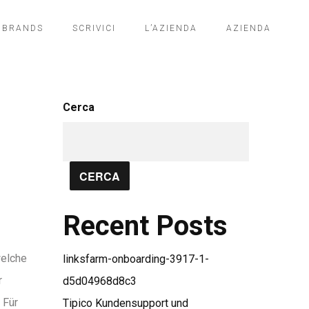
BRANDS
SCRIVICI
L’AZIENDA
AZIENDA
Cerca
CERCA
Recent Posts
welche
linksfarm-onboarding-3917-1-
r
d5d04968d8c3
 Für
Tipico Kundensupport und