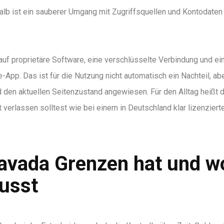
alb ist ein sauberer Umgang mit Zugriffsquellen und Kontodaten
auf proprietäre Software, eine verschlüsselte Verbindung und ei
App. Das ist für die Nutzung nicht automatisch ein Nachteil, ab
d den aktuellen Seitenzustand angewiesen. Für den Alltag heißt 
 verlassen solltest wie bei einem in Deutschland klar lizenziert
Vavada Grenzen hat und w
usst