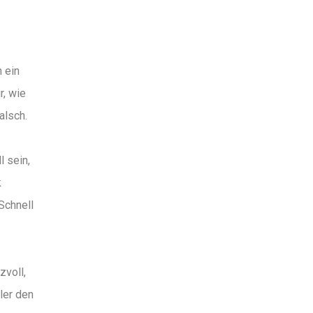
 ein
r, wie
alsch.
 sein,
k
Schnell
zvoll,
ler den