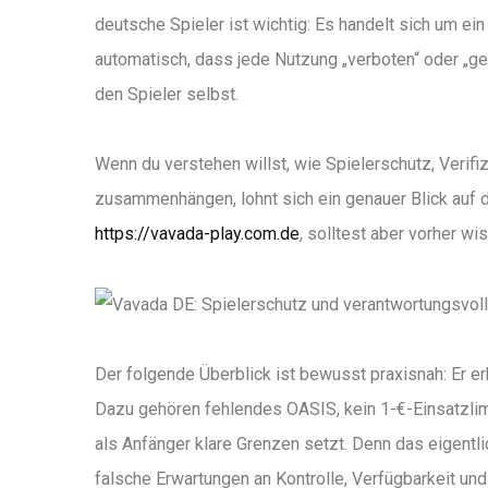
deutsche Spieler ist wichtig: Es handelt sich um e
automatisch, dass jede Nutzung „verboten“ oder „gef
den Spieler selbst.
Wenn du verstehen willst, wie Spielerschutz, Verifi
zusammenhängen, lohnt sich ein genauer Blick auf d
https://vavada-play.com.de
, solltest aber vorher wi
Der folgende Überblick ist bewusst praxisnah: Er e
Dazu gehören fehlendes OASIS, kein 1-€-Einsatzlim
als Anfänger klare Grenzen setzt. Denn das eigentlic
falsche Erwartungen an Kontrolle, Verfügbarkeit und