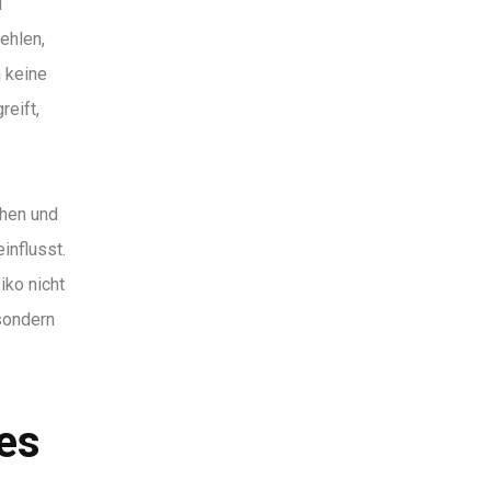
d
ehlen,
h keine
reift,
ehen und
influsst.
iko nicht
 sondern
les