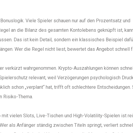
Bonuslogik. Viele Spieler schauen nur auf den Prozentsatz und
gel an die Bilanz des gesamten Kontolebens geknüpft ist, kann
ssen. Das ist kein Detail, sondern ein klassisches Beispiel dafü
gen. Wer die Regel nicht liest, bewertet das Angebot schnell f
der verkürzt wahrgenommen. Krypto-Auszahlungen können schnell
 Spielerschutz relevant, weil Verzögerungen psychologisch Druc
ich schon „verplant“ hat, trifft oft schlechtere Entscheidungen. 
in Risiko-Thema.
it vielen Slots, Live-Tischen und High-Volatility-Spielen ist rei
er als Anfänger ständig zwischen Titeln springt, verliert schnel