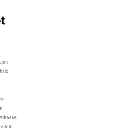
t
uten,
shalb
ern
in
e Adresse
raltete