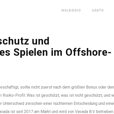
NOLEGGIO
USATO
schutz und
es Spielen im Offshore-
beschäftigt, sollte nicht zuerst nach dem größten Bonus oder den
Risiko-Profil: Was ist geschützt, was ist nicht geschützt, und 
der Unterschied zwischen einer nüchternen Entscheidung und eine
avada ist seit 2017 am Markt und wird von Vavada B.V. betrieben.