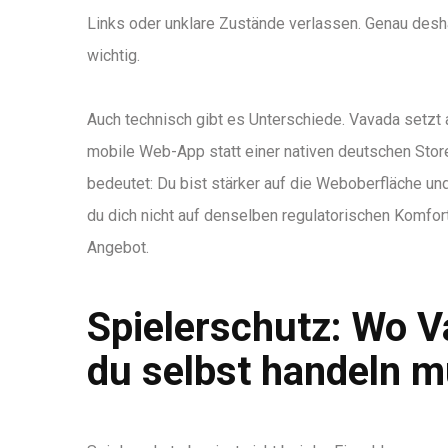
Links oder unklare Zustände verlassen. Genau desh
wichtig.
Auch technisch gibt es Unterschiede. Vavada setzt 
mobile Web-App statt einer nativen deutschen Store-
bedeutet: Du bist stärker auf die Weboberfläche un
du dich nicht auf denselben regulatorischen Komfort
Angebot.
Spielerschutz: Wo 
du selbst handeln m