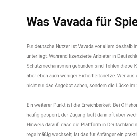
Was Vavada für Spie
Für deutsche Nutzer ist Vavada vor allem deshalb 
unterliegt. Während lizenzierte Anbieter in Deutsc
Schutzmechanismen gebunden sind, fehlen diese Kont
aber eben auch weniger Sicherheitsnetze. Wer aus e
nicht nur das Angebot sehen, sondern die Lücke i
Ein weiterer Punkt ist die Erreichbarkeit. Bei Off
häufig gesperrt; der Zugang läuft dann oft über we
Hinweis darauf, dass die Plattform in Deutschland n
regelmäßig wechselt, ist das für Anfänger ein prakti