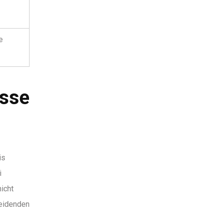
e
isse
is
i
nicht
heidenden