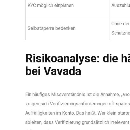
KYC möglich einplanen
Auszahlu
Ohne deu
Selbstsperre bedenken
Schutzne
Risikoanalyse: die 
bei Vavada
Ein häufiges Missverständnis ist die Annahme, „ano
zeigen sich Verifizierungsanforderungen oft späte
Auffälligkeiten im Konto. Das heißt: Wer klein start
ableiten, dass Verifizierung grundsätzlich irreleva