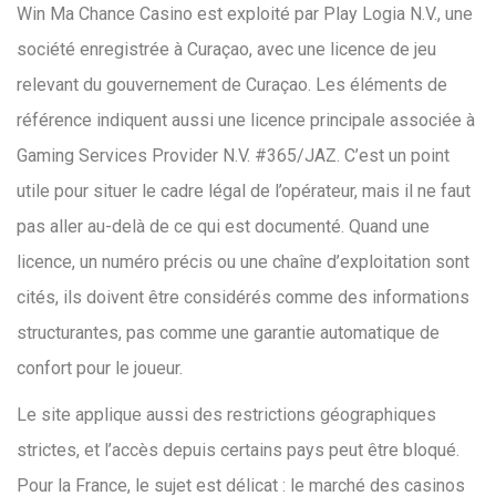
Win Ma Chance Casino est exploité par Play Logia N.V., une
société enregistrée à Curaçao, avec une licence de jeu
relevant du gouvernement de Curaçao. Les éléments de
référence indiquent aussi une licence principale associée à
Gaming Services Provider N.V. #365/JAZ. C’est un point
utile pour situer le cadre légal de l’opérateur, mais il ne faut
pas aller au-delà de ce qui est documenté. Quand une
licence, un numéro précis ou une chaîne d’exploitation sont
cités, ils doivent être considérés comme des informations
structurantes, pas comme une garantie automatique de
confort pour le joueur.
Le site applique aussi des restrictions géographiques
strictes, et l’accès depuis certains pays peut être bloqué.
Pour la France, le sujet est délicat : le marché des casinos