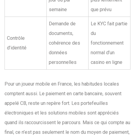
semaine
que prévu
Demande de
Le KYC fait partie
documents,
du
Contrôle
cohérence des
fonctionnement
d’identité
données
normal d’un
personnelles
casino en ligne
Pour un joueur mobile en France, les habitudes locales
comptent aussi. Le paiement en carte bancaire, souvent
appelé CB, reste un repère fort. Les portefeuilles
électroniques et les solutions mobiles sont appréciés
quand ils raccourcissent le parcours. Mais ce qui compte au
final, ce n’est pas seulement le nom du moyen de paiement,