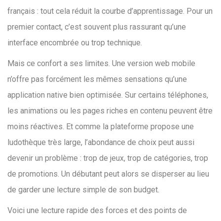
français : tout cela réduit la courbe d’apprentissage. Pour un
premier contact, c’est souvent plus rassurant qu’une
interface encombrée ou trop technique.
Mais ce confort a ses limites. Une version web mobile
n’offre pas forcément les mêmes sensations qu’une
application native bien optimisée. Sur certains téléphones,
les animations ou les pages riches en contenu peuvent être
moins réactives. Et comme la plateforme propose une
ludothèque très large, l’abondance de choix peut aussi
devenir un problème : trop de jeux, trop de catégories, trop
de promotions. Un débutant peut alors se disperser au lieu
de garder une lecture simple de son budget.
Voici une lecture rapide des forces et des points de