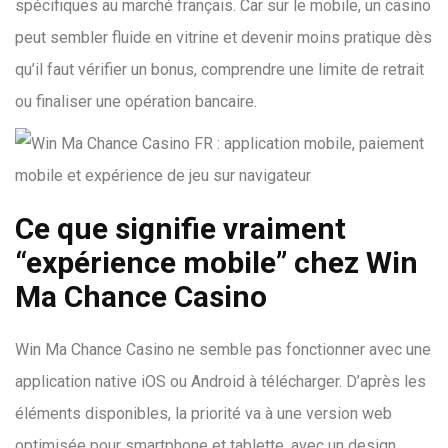
spécifiques au marché français. Car sur le mobile, un casino
peut sembler fluide en vitrine et devenir moins pratique dès
qu’il faut vérifier un bonus, comprendre une limite de retrait
ou finaliser une opération bancaire.
Ce que signifie vraiment
“expérience mobile” chez Win
Ma Chance Casino
Win Ma Chance Casino ne semble pas fonctionner avec une
application native iOS ou Android à télécharger. D’après les
éléments disponibles, la priorité va à une version web
optimisée pour smartphone et tablette, avec un design