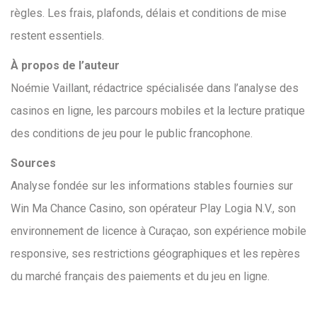
règles. Les frais, plafonds, délais et conditions de mise
restent essentiels.
À propos de l’auteur
Noémie Vaillant, rédactrice spécialisée dans l’analyse des
casinos en ligne, les parcours mobiles et la lecture pratique
des conditions de jeu pour le public francophone.
Sources
Analyse fondée sur les informations stables fournies sur
Win Ma Chance Casino, son opérateur Play Logia N.V., son
environnement de licence à Curaçao, son expérience mobile
responsive, ses restrictions géographiques et les repères
du marché français des paiements et du jeu en ligne.