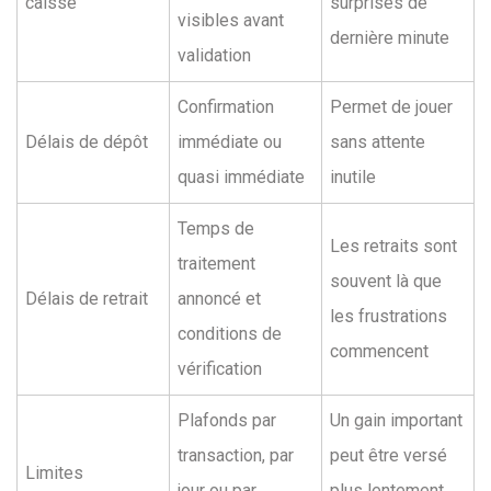
caisse
surprises de
visibles avant
dernière minute
validation
Confirmation
Permet de jouer
Délais de dépôt
immédiate ou
sans attente
quasi immédiate
inutile
Temps de
Les retraits sont
traitement
souvent là que
Délais de retrait
annoncé et
les frustrations
conditions de
commencent
vérification
Plafonds par
Un gain important
transaction, par
peut être versé
Limites
jour ou par
plus lentement