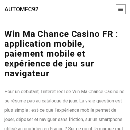
AUTOMEC92
Win Ma Chance Casino FR :
application mobile,
paiement mobile et
expérience de jeu sur
navigateur
Pour un débutant, l’intérêt réel de Win Ma Chance Casino ne
se résume pas au catalogue de jeux. La vraie question est
plus simple : est-ce que l’expérience mobile permet de
jouer, déposer et naviguer sans friction, sur un smartphone
utilisé au quotidien en France ? Sur ce point, la marque met