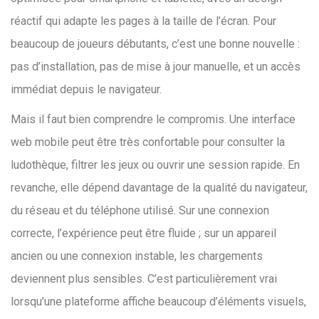
réactif qui adapte les pages à la taille de l’écran. Pour
beaucoup de joueurs débutants, c’est une bonne nouvelle :
pas d’installation, pas de mise à jour manuelle, et un accès
immédiat depuis le navigateur.
Mais il faut bien comprendre le compromis. Une interface
web mobile peut être très confortable pour consulter la
ludothèque, filtrer les jeux ou ouvrir une session rapide. En
revanche, elle dépend davantage de la qualité du navigateur,
du réseau et du téléphone utilisé. Sur une connexion
correcte, l’expérience peut être fluide ; sur un appareil
ancien ou une connexion instable, les chargements
deviennent plus sensibles. C’est particulièrement vrai
lorsqu’une plateforme affiche beaucoup d’éléments visuels,