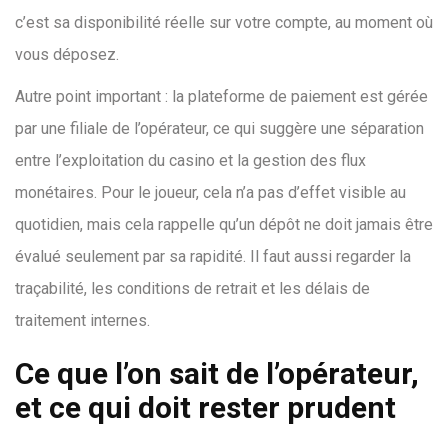
c’est sa disponibilité réelle sur votre compte, au moment où
vous déposez.
Autre point important : la plateforme de paiement est gérée
par une filiale de l’opérateur, ce qui suggère une séparation
entre l’exploitation du casino et la gestion des flux
monétaires. Pour le joueur, cela n’a pas d’effet visible au
quotidien, mais cela rappelle qu’un dépôt ne doit jamais être
évalué seulement par sa rapidité. Il faut aussi regarder la
traçabilité, les conditions de retrait et les délais de
traitement internes.
Ce que l’on sait de l’opérateur,
et ce qui doit rester prudent