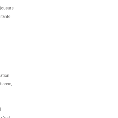
 joueurs
itante.
ation
tionne,
i
 c’est