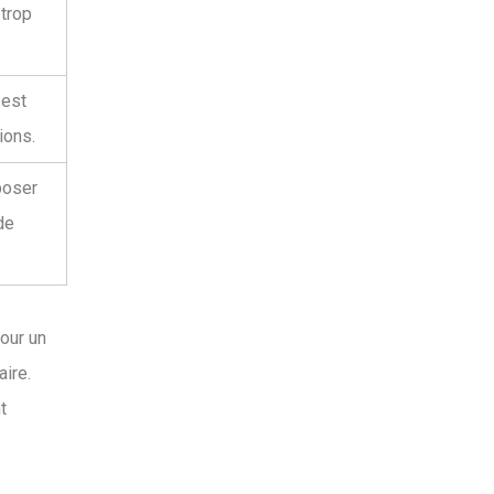
 trop
 est
ions.
poser
de
Pour un
aire.
t