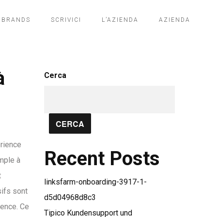
BRANDS
SCRIVICI
L’AZIENDA
AZIENDA
à
Cerca
CERCA
érience
Recent Posts
imple à
t
linksfarm-onboarding-3917-1-
sifs sont
d5d04968d8c3
icence. Ce
Tipico Kundensupport und