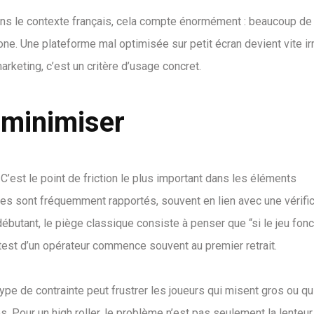
ans le contexte français, cela compte énormément : beaucoup de
one. Une plateforme mal optimisée sur petit écran devient vite irr
arketing, c’est un critère d’usage concret.
 minimiser
. C’est le point de friction le plus important dans les éléments
s sont fréquemment rapportés, souvent en lien avec une vérific
 débutant, le piège classique consiste à penser que “si le jeu fonc
i test d’un opérateur commence souvent au premier retrait.
 type de contrainte peut frustrer les joueurs qui misent gros ou qu
Pour un high roller, le problème n’est pas seulement la lenteur,