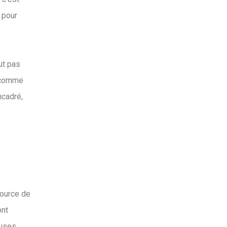
 pour
ut pas
n comme
ncadré,
source de
ont
auses