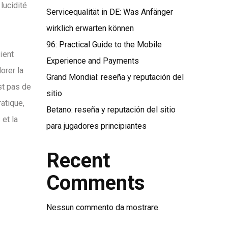
 lucidité
Servicequalität in DE: Was Anfänger
wirklich erwarten können
96: Practical Guide to the Mobile
ient
Experience and Payments
orer la
Grand Mondial: reseña y reputación del
st pas de
sitio
ratique,
Betano: reseña y reputación del sitio
 et la
para jugadores principiantes
Recent
Comments
Nessun commento da mostrare.