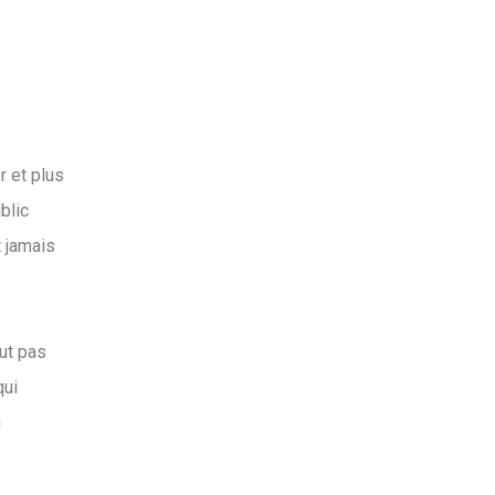
r et plus
blic
t jamais
ut pas
qui
u