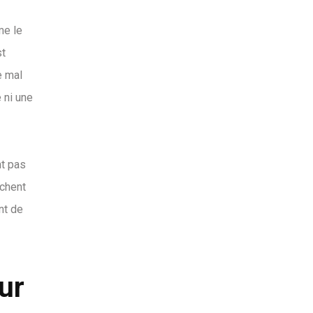
me le
st
e mal
 ni une
nt pas
rchent
nt de
ur