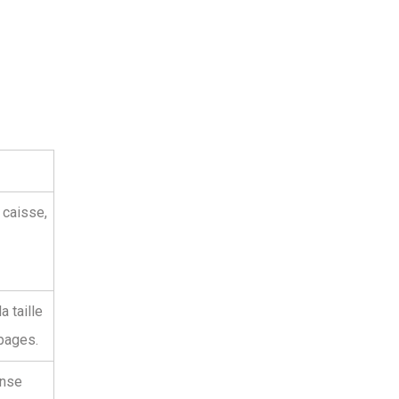
a caisse,
a taille
 pages.
ense