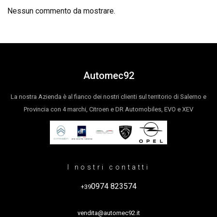
Nessun commento da mostrare.
Automec92
La nostra Azienda è al fianco dei nostri clienti sul territorio di Salerno e
Provincia con 4 marchi, Citroen e DR Automobiles, EVO e XEV
I nostri contatti
0974 823574
+39
vendita@automec92.it