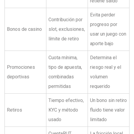
retiene saldo
Evita perder
Contribución por
progreso por
Bonos de casino
slot, exclusiones,
usar un juego con
límite de retiro
aporte bajo
Cuota mínima,
Determina el
Promociones
tipo de apuesta,
riesgo real y el
deportivas
combinadas
volumen
permitidas
requerido
Tiempo efectivo,
Un bono sin retiro
Retiros
KYC y método
fluido tiene valor
usado
limitado
CuentaRUT,
La fricción local