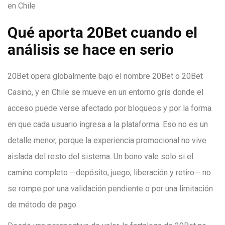
Qué aporta 20Bet cuando el
análisis se hace en serio
20Bet opera globalmente bajo el nombre 20Bet o 20Bet
Casino, y en Chile se mueve en un entorno gris donde el
acceso puede verse afectado por bloqueos y por la forma
en que cada usuario ingresa a la plataforma. Eso no es un
detalle menor, porque la experiencia promocional no vive
aislada del resto del sistema. Un bono vale solo si el
camino completo —depósito, juego, liberación y retiro— no
se rompe por una validación pendiente o por una limitación
de método de pago.