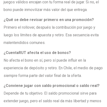
juegos válidos encajan con tu forma real de jugar. Si no, el
bono puede inmovilizar más valor del que entrega.
¿Qué se debe revisar primero en una promoción?
Primero el rollover, después la contribución por juego y
luego los límites de apuesta y retiro. Esa secuencia evita
malentendidos comunes.
¿CuentaRUT afecta el uso de bonos?
No afecta el bono en sí, pero sí puede influir en la
experiencia de depósito y retiro. En Chile, el medio de pago
siempre forma parte del valor final de la oferta.
¿Conviene jugar con saldo promocional o saldo real?
Depende de tu objetivo. El saldo promocional sirve para
extender juego, pero el saldo real da más libertad y menos