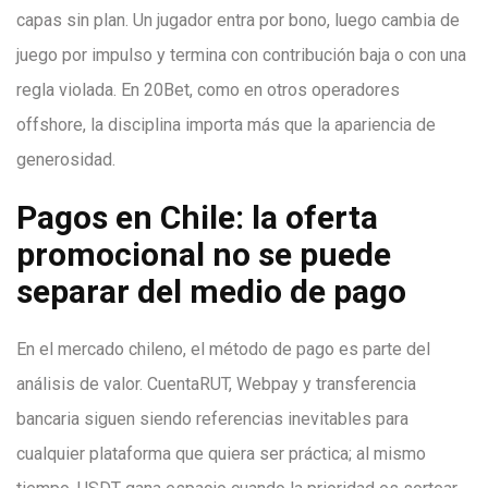
capas sin plan. Un jugador entra por bono, luego cambia de
juego por impulso y termina con contribución baja o con una
regla violada. En 20Bet, como en otros operadores
offshore, la disciplina importa más que la apariencia de
generosidad.
Pagos en Chile: la oferta
promocional no se puede
separar del medio de pago
En el mercado chileno, el método de pago es parte del
análisis de valor. CuentaRUT, Webpay y transferencia
bancaria siguen siendo referencias inevitables para
cualquier plataforma que quiera ser práctica; al mismo