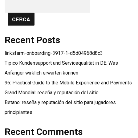
CERCA
Recent Posts
linksfarm-onboarding-3917-1-d5d04968d8c3
Tipico Kundensupport und Servicequalität in DE: Was
Anfänger wirklich erwarten können
96: Practical Guide to the Mobile Experience and Payments
Grand Mondial: reseña y reputación del sitio
Betano: reseña y reputación del sitio para jugadores
principiantes
Recent Comments