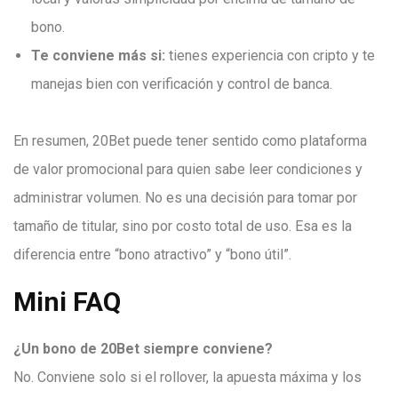
bono.
Te conviene más si:
tienes experiencia con cripto y te
manejas bien con verificación y control de banca.
En resumen, 20Bet puede tener sentido como plataforma
de valor promocional para quien sabe leer condiciones y
administrar volumen. No es una decisión para tomar por
tamaño de titular, sino por costo total de uso. Esa es la
diferencia entre “bono atractivo” y “bono útil”.
Mini FAQ
¿Un bono de 20Bet siempre conviene?
No. Conviene solo si el rollover, la apuesta máxima y los