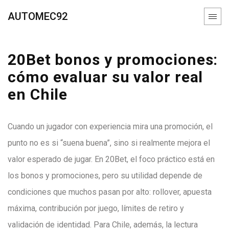
AUTOMEC92
20Bet bonos y promociones:
cómo evaluar su valor real
en Chile
Cuando un jugador con experiencia mira una promoción, el
punto no es si “suena buena”, sino si realmente mejora el
valor esperado de jugar. En 20Bet, el foco práctico está en
los bonos y promociones, pero su utilidad depende de
condiciones que muchos pasan por alto: rollover, apuesta
máxima, contribución por juego, límites de retiro y
validación de identidad. Para Chile, además, la lectura