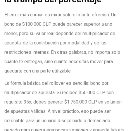
El error más común es mirar solo el monto ofrecido. Un
bono de $100.000 CLP puede parecer superior a uno
menor, pero su valor real depende del multiplicador de
apuesta, de la contribución por modalidad y de las
restricciones internas. En otras palabras, no importa solo
cuánto te entregan, sino cuánto necesitas mover para
quedarte con una parte utilizable.
La fórmula básica del rollover es sencilla: bono por
multiplicador de apuesta. Si recibes $50.000 CLP con
requisito 35x, debes generar $1.750.000 CLP en volumen
de apuestas válidas. A nivel práctico, eso puede ser
razonable para un usuario disciplinado o demasiado
pesado para quien juega pocas sesiones y apuesta tickets