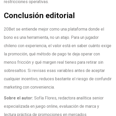
restricciones operativas.
Conclusión editorial
20Bet se entiende mejor como una plataforma donde el
bono es una herramienta, no un atajo. Para un jugador
chileno con experiencia, el valor está en saber cuánto exige
la promoción, qué método de pago te deja operar con
menos fricción y qué margen real tienes para retirar sin
sobresaltos. Si revisas esas variables antes de aceptar
cualquier incentivo, reduces bastante el riesgo de confundir
marketing con conveniencia.
Sobre el autor:
Sofía Flores, redactora analítica senior
especializada en juego online, evaluación de marca y
lectura práctica de promociones en mercados