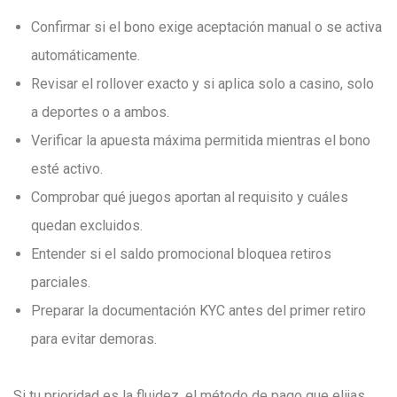
Confirmar si el bono exige aceptación manual o se activa
automáticamente.
Revisar el rollover exacto y si aplica solo a casino, solo
a deportes o a ambos.
Verificar la apuesta máxima permitida mientras el bono
esté activo.
Comprobar qué juegos aportan al requisito y cuáles
quedan excluidos.
Entender si el saldo promocional bloquea retiros
parciales.
Preparar la documentación KYC antes del primer retiro
para evitar demoras.
Si tu prioridad es la fluidez, el método de pago que elijas