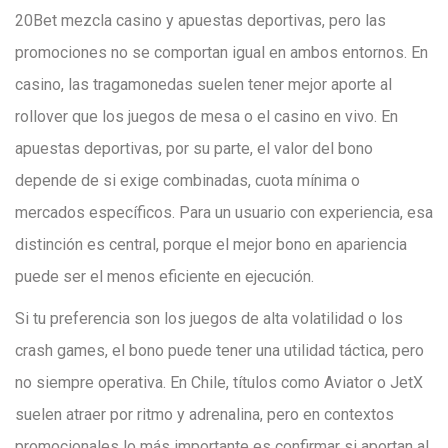
20Bet mezcla casino y apuestas deportivas, pero las
promociones no se comportan igual en ambos entornos. En
casino, las tragamonedas suelen tener mejor aporte al
rollover que los juegos de mesa o el casino en vivo. En
apuestas deportivas, por su parte, el valor del bono
depende de si exige combinadas, cuota mínima o
mercados específicos. Para un usuario con experiencia, esa
distinción es central, porque el mejor bono en apariencia
puede ser el menos eficiente en ejecución.
Si tu preferencia son los juegos de alta volatilidad o los
crash games, el bono puede tener una utilidad táctica, pero
no siempre operativa. En Chile, títulos como Aviator o JetX
suelen atraer por ritmo y adrenalina, pero en contextos
promocionales lo más importante es confirmar si aportan al