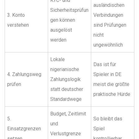
KYC- und
ausländischen
Sicherheitsprüfun
3. Konto
Verbindungen
gen können
verstehen
sind Prüfungen
ausgelöst
nicht
werden
ungewöhnlich
Lokale
Das ist für
nigerianische
4. Zahlungsweg
Spieler in DE
Zahlungslogik
prüfen
meist die größte
statt deutscher
praktische Hürde
Standardwege
Budget, Zeitlimit
5.
So bleibt das
und
Einsatzgrenzen
Spiel
Verlustgrenze
setzen
kontrollierbar