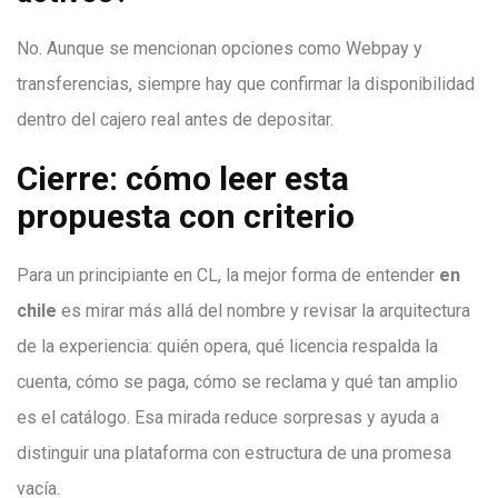
No. Aunque se mencionan opciones como Webpay y
transferencias, siempre hay que confirmar la disponibilidad
dentro del cajero real antes de depositar.
Cierre: cómo leer esta
propuesta con criterio
Para un principiante en CL, la mejor forma de entender
en
chile
es mirar más allá del nombre y revisar la arquitectura
de la experiencia: quién opera, qué licencia respalda la
cuenta, cómo se paga, cómo se reclama y qué tan amplio
es el catálogo. Esa mirada reduce sorpresas y ayuda a
distinguir una plataforma con estructura de una promesa
vacía.