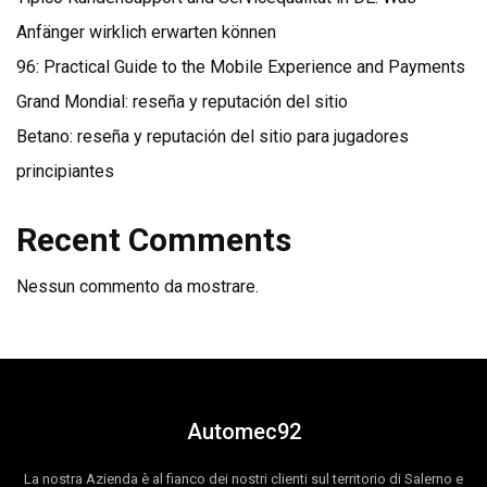
Anfänger wirklich erwarten können
96: Practical Guide to the Mobile Experience and Payments
Grand Mondial: reseña y reputación del sitio
Betano: reseña y reputación del sitio para jugadores
principiantes
Recent Comments
Nessun commento da mostrare.
Automec92
La nostra Azienda è al fianco dei nostri clienti sul territorio di Salerno e