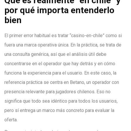
Qué es realmente “en chile” y
por qué importa entenderlo
bien
El primer error habitual es tratar “casino-en-chile” como si
fuera una marca operativa única. En la práctica, se trata de
una consulta genérica, así que el análisis útil debe
concentrarse en el operador que hay detrás y en cómo
funciona la experiencia para el usuario. En este caso, la
referencia práctica se centra en Betano, un operador con
presencia relevante para jugadores chilenos. Eso no
significa que todo sea idéntico para todos los usuarios,
pero sí entrega un marco más concreto para evaluar la
oferta.