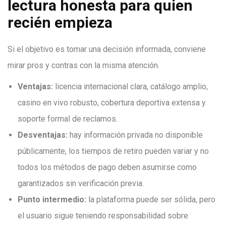
lectura honesta para quien
recién empieza
Si el objetivo es tomar una decisión informada, conviene
mirar pros y contras con la misma atención.
Ventajas:
licencia internacional clara, catálogo amplio,
casino en vivo robusto, cobertura deportiva extensa y
soporte formal de reclamos.
Desventajas:
hay información privada no disponible
públicamente, los tiempos de retiro pueden variar y no
todos los métodos de pago deben asumirse como
garantizados sin verificación previa.
Punto intermedio:
la plataforma puede ser sólida, pero
el usuario sigue teniendo responsabilidad sobre