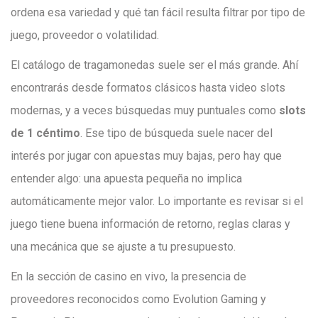
ordena esa variedad y qué tan fácil resulta filtrar por tipo de
juego, proveedor o volatilidad.
El catálogo de tragamonedas suele ser el más grande. Ahí
encontrarás desde formatos clásicos hasta video slots
modernas, y a veces búsquedas muy puntuales como
slots
de 1 céntimo
. Ese tipo de búsqueda suele nacer del
interés por jugar con apuestas muy bajas, pero hay que
entender algo: una apuesta pequeña no implica
automáticamente mejor valor. Lo importante es revisar si el
juego tiene buena información de retorno, reglas claras y
una mecánica que se ajuste a tu presupuesto.
En la sección de casino en vivo, la presencia de
proveedores reconocidos como Evolution Gaming y