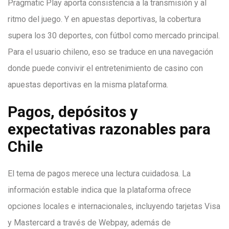
Pragmatic Play aporta consistencia a la transmisión y al
ritmo del juego. Y en apuestas deportivas, la cobertura
supera los 30 deportes, con fútbol como mercado principal.
Para el usuario chileno, eso se traduce en una navegación
donde puede convivir el entretenimiento de casino con
apuestas deportivas en la misma plataforma.
Pagos, depósitos y
expectativas razonables para
Chile
El tema de pagos merece una lectura cuidadosa. La
información estable indica que la plataforma ofrece
opciones locales e internacionales, incluyendo tarjetas Visa
y Mastercard a través de Webpay, además de