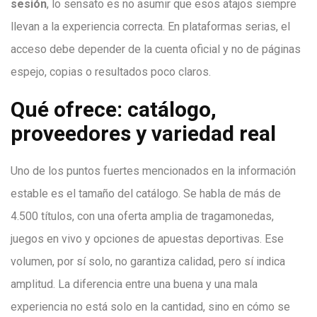
sesión
, lo sensato es no asumir que esos atajos siempre
llevan a la experiencia correcta. En plataformas serias, el
acceso debe depender de la cuenta oficial y no de páginas
espejo, copias o resultados poco claros.
Qué ofrece: catálogo,
proveedores y variedad real
Uno de los puntos fuertes mencionados en la información
estable es el tamaño del catálogo. Se habla de más de
4.500 títulos, con una oferta amplia de tragamonedas,
juegos en vivo y opciones de apuestas deportivas. Ese
volumen, por sí solo, no garantiza calidad, pero sí indica
amplitud. La diferencia entre una buena y una mala
experiencia no está solo en la cantidad, sino en cómo se