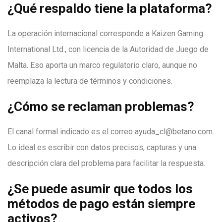
¿Qué respaldo tiene la plataforma?
La operación internacional corresponde a Kaizen Gaming
International Ltd., con licencia de la Autoridad de Juego de
Malta. Eso aporta un marco regulatorio claro, aunque no
reemplaza la lectura de términos y condiciones.
¿Cómo se reclaman problemas?
El canal formal indicado es el correo ayuda_cl@betano.com.
Lo ideal es escribir con datos precisos, capturas y una
descripción clara del problema para facilitar la respuesta.
¿Se puede asumir que todos los
métodos de pago están siempre
activos?