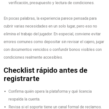
verificación, presupuesto y lectura de condiciones.
En pocas palabras, la experiencia parece pensada para
cubrir varias necesidades en un solo lugar, pero eso no
elimina el trabajo del jugador. En especial, conviene evitar
errores comunes como depositar sin revisar el cajero, jugar
con documentos vencidos o confundir bonos visibles con
condiciones realmente accesibles.
Checklist rápido antes de
registrarte
Confirma quién opera la plataforma y qué licencia
respalda la cuenta.
Revisa si el soporte tiene un canal formal de reclamos.