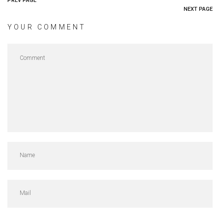
PREV PAGE
NEXT PAGE
YOUR COMMENT