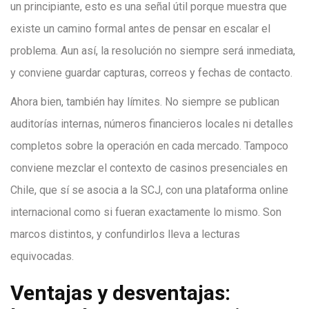
un principiante, esto es una señal útil porque muestra que
existe un camino formal antes de pensar en escalar el
problema. Aun así, la resolución no siempre será inmediata,
y conviene guardar capturas, correos y fechas de contacto.
Ahora bien, también hay límites. No siempre se publican
auditorías internas, números financieros locales ni detalles
completos sobre la operación en cada mercado. Tampoco
conviene mezclar el contexto de casinos presenciales en
Chile, que sí se asocia a la SCJ, con una plataforma online
internacional como si fueran exactamente lo mismo. Son
marcos distintos, y confundirlos lleva a lecturas
equivocadas.
Ventajas y desventajas: