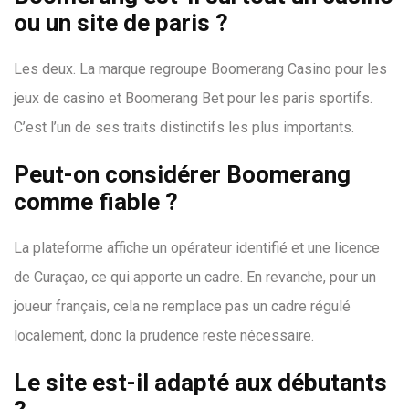
ou un site de paris ?
Les deux. La marque regroupe Boomerang Casino pour les
jeux de casino et Boomerang Bet pour les paris sportifs.
C’est l’un de ses traits distinctifs les plus importants.
Peut-on considérer Boomerang
comme fiable ?
La plateforme affiche un opérateur identifié et une licence
de Curaçao, ce qui apporte un cadre. En revanche, pour un
joueur français, cela ne remplace pas un cadre régulé
localement, donc la prudence reste nécessaire.
Le site est-il adapté aux débutants