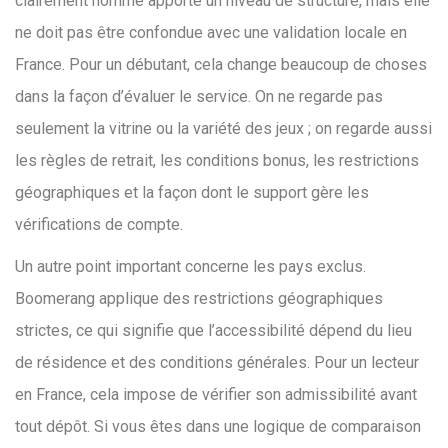
clairement nommé apporte un niveau de structure, mais elle
ne doit pas être confondue avec une validation locale en
France. Pour un débutant, cela change beaucoup de choses
dans la façon d’évaluer le service. On ne regarde pas
seulement la vitrine ou la variété des jeux ; on regarde aussi
les règles de retrait, les conditions bonus, les restrictions
géographiques et la façon dont le support gère les
vérifications de compte.
Un autre point important concerne les pays exclus.
Boomerang applique des restrictions géographiques
strictes, ce qui signifie que l’accessibilité dépend du lieu
de résidence et des conditions générales. Pour un lecteur
en France, cela impose de vérifier son admissibilité avant
tout dépôt. Si vous êtes dans une logique de comparaison