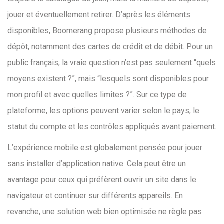
jouer et éventuellement retirer. D’après les éléments
disponibles, Boomerang propose plusieurs méthodes de
dépôt, notamment des cartes de crédit et de débit. Pour un
public français, la vraie question n’est pas seulement “quels
moyens existent ?”, mais “lesquels sont disponibles pour
mon profil et avec quelles limites ?”. Sur ce type de
plateforme, les options peuvent varier selon le pays, le
statut du compte et les contrôles appliqués avant paiement.
L’expérience mobile est globalement pensée pour jouer
sans installer d’application native. Cela peut être un
avantage pour ceux qui préfèrent ouvrir un site dans le
navigateur et continuer sur différents appareils. En
revanche, une solution web bien optimisée ne règle pas