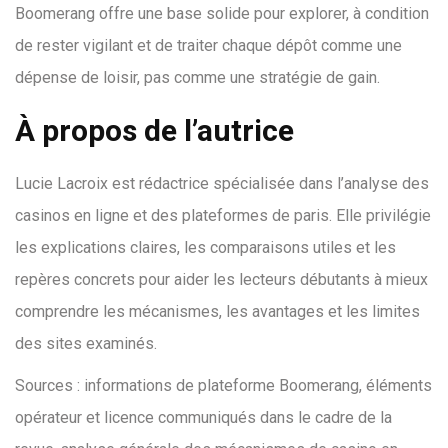
Boomerang offre une base solide pour explorer, à condition
de rester vigilant et de traiter chaque dépôt comme une
dépense de loisir, pas comme une stratégie de gain.
À propos de l’autrice
Lucie Lacroix est rédactrice spécialisée dans l’analyse des
casinos en ligne et des plateformes de paris. Elle privilégie
les explications claires, les comparaisons utiles et les
repères concrets pour aider les lecteurs débutants à mieux
comprendre les mécanismes, les avantages et les limites
des sites examinés.
Sources : informations de plateforme Boomerang, éléments
opérateur et licence communiqués dans le cadre de la