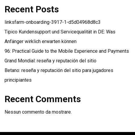
Recent Posts
linksfarm-onboarding-3917-1-d5d04968d8c3
Tipico Kundensupport und Servicequalität in DE: Was
Anfänger wirklich erwarten können
96: Practical Guide to the Mobile Experience and Payments
Grand Mondial: reseña y reputación del sitio
Betano: reseña y reputación del sitio para jugadores
principiantes
Recent Comments
Nessun commento da mostrare.