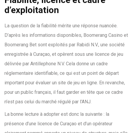
d’exploitation
La question de la fiabilité mérite une réponse nuancée.
D’après les informations disponibles, Boomerang Casino et
Boomerang Bet sont exploités par Rabidi N.V., une société
enregistrée à Curaçao, et opèrent sous une licence de jeu
délivrée par Antillephone N.V. Cela donne un cadre
réglementaire identifiable, ce qui est un point de départ
important pour évaluer un site de jeu en ligne. En revanche,
pour un public français, il faut garder en tête que ce cadre
n’est pas celui du marché régulé par l’ANJ.
La bonne lecture à adopter est donc la suivante : la
présence d’une licence de Curaçao et d’un opérateur