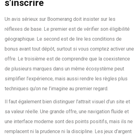
s’inscrire
Un avis sérieux sur Boomerang doit insister sur les
réflexes de base. Le premier est de vérifier son éligibilité
géographique. Le second est de lire les conditions de
bonus avant tout dépôt, surtout si vous comptez activer une
offre. Le troisième est de comprendre que la coexistence
de plusieurs marques dans un même écosystème peut
simplifier l’expérience, mais aussi rendre les règles plus
techniques qu’on ne l’imagine au premier regard.
Il faut également bien distinguer l’attrait visuel d’un site et
sa valeur réelle. Une grande offre, une navigation fluide et
une interface moderne sont des points positifs, mais ils ne
remplacent ni la prudence ni la discipline. Les jeux d’argent