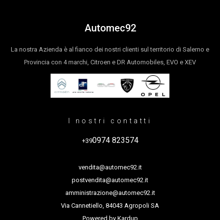
Automec92
La nostra Azienda è al fianco dei nostri clienti sul territorio di Salerno e
Provincia con 4 marchi, Citroen e DR Automobiles, EVO e XEV
I nostri contatti
0974 823574
+39
vendita@automec92.it
postvendita@automec92.it
amministrazione@automec92.it
Via Cannetiello, 84043 Agropoli SA
Powered by
Kardup