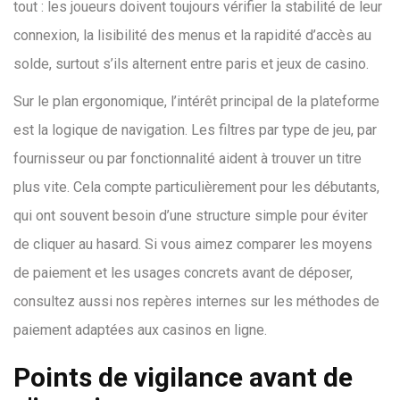
tout : les joueurs doivent toujours vérifier la stabilité de leur
connexion, la lisibilité des menus et la rapidité d’accès au
solde, surtout s’ils alternent entre paris et jeux de casino.
Sur le plan ergonomique, l’intérêt principal de la plateforme
est la logique de navigation. Les filtres par type de jeu, par
fournisseur ou par fonctionnalité aident à trouver un titre
plus vite. Cela compte particulièrement pour les débutants,
qui ont souvent besoin d’une structure simple pour éviter
de cliquer au hasard. Si vous aimez comparer les moyens
de paiement et les usages concrets avant de déposer,
consultez aussi nos repères internes sur les méthodes de
paiement adaptées aux casinos en ligne.
Points de vigilance avant de