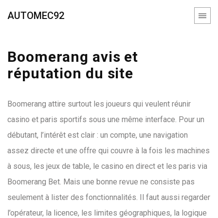
AUTOMEC92
Boomerang avis et
réputation du site
Boomerang attire surtout les joueurs qui veulent réunir
casino et paris sportifs sous une même interface. Pour un
débutant, l’intérêt est clair : un compte, une navigation
assez directe et une offre qui couvre à la fois les machines
à sous, les jeux de table, le casino en direct et les paris via
Boomerang Bet. Mais une bonne revue ne consiste pas
seulement à lister des fonctionnalités. Il faut aussi regarder
l’opérateur, la licence, les limites géographiques, la logique