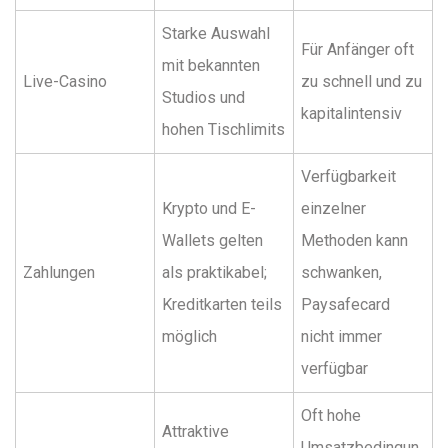
Starke Auswahl
Für Anfänger oft
mit bekannten
Live-Casino
zu schnell und zu
Studios und
kapitalintensiv
hohen Tischlimits
Verfügbarkeit
Krypto und E-
einzelner
Wallets gelten
Methoden kann
Zahlungen
als praktikabel;
schwanken,
Kreditkarten teils
Paysafecard
möglich
nicht immer
verfügbar
Oft hohe
Attraktive
Umsatzbedingun