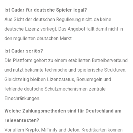
Ist Gudar für deutsche Spieler legal?
Aus Sicht der deutschen Regulierung nicht, da keine
deutsche Lizenz vorliegt. Das Angebot fällt damit nicht in
den regulierten deutschen Markt.
Ist Gudar seriös?
Die Plattform gehört zu einem etablierten Betreiberverbund
und nutzt bekannte technische und spielerische Strukturen.
Gleichzeitig bleiben Lizenzstatus, Bonusregeln und
fehlende deutsche Schutzmechanismen zentrale
Einschränkungen.
Welche Zahlungsmethoden sind für Deutschland am
relevantesten?
Vor allem Krypto, MiFinity und Jeton. Kreditkarten können