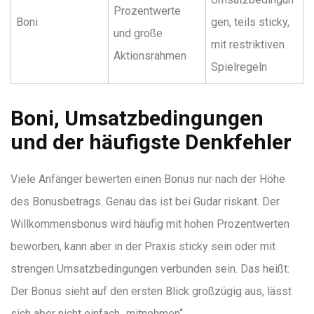
Prozentwerte
Boni
gen, teils sticky,
und große
mit restriktiven
Aktionsrahmen
Spielregeln
Boni, Umsatzbedingungen
und der häufigste Denkfehler
Viele Anfänger bewerten einen Bonus nur nach der Höhe
des Bonusbetrags. Genau das ist bei Gudar riskant. Der
Willkommensbonus wird häufig mit hohen Prozentwerten
beworben, kann aber in der Praxis sticky sein oder mit
strengen Umsatzbedingungen verbunden sein. Das heißt:
Der Bonus sieht auf den ersten Blick großzügig aus, lässt
sich aber nicht einfach „mitnehmen“.