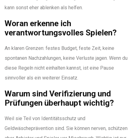
kann sonst eher ablenken als helfen.
Woran erkenne ich
verantwortungsvolles Spielen?
An klaren Grenzen: festes Budget, feste Zeit, keine
spontanen Nachzahlungen, keine Verluste jagen. Wenn du
diese Regeln nicht einhalten kannst, ist eine Pause
sinnvoller als ein weiterer Einsatz.
Warum sind Verifizierung und
Prüfungen überhaupt wichtig?
Weil sie Teil von Identitätsschutz und
Geldwäscheprävention sind. Sie können nerven, schützen