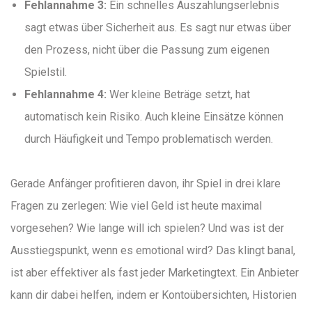
Fehlannahme 3:
Ein schnelles Auszahlungserlebnis
sagt etwas über Sicherheit aus. Es sagt nur etwas über
den Prozess, nicht über die Passung zum eigenen
Spielstil.
Fehlannahme 4:
Wer kleine Beträge setzt, hat
automatisch kein Risiko. Auch kleine Einsätze können
durch Häufigkeit und Tempo problematisch werden.
Gerade Anfänger profitieren davon, ihr Spiel in drei klare
Fragen zu zerlegen: Wie viel Geld ist heute maximal
vorgesehen? Wie lange will ich spielen? Und was ist der
Ausstiegspunkt, wenn es emotional wird? Das klingt banal,
ist aber effektiver als fast jeder Marketingtext. Ein Anbieter
kann dir dabei helfen, indem er Kontoübersichten, Historien