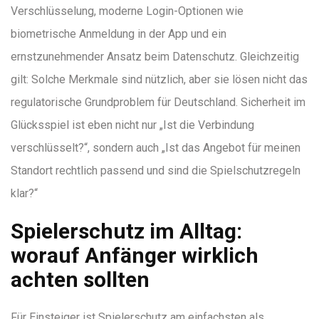
Verschlüsselung, moderne Login-Optionen wie
biometrische Anmeldung in der App und ein
ernstzunehmender Ansatz beim Datenschutz. Gleichzeitig
gilt: Solche Merkmale sind nützlich, aber sie lösen nicht das
regulatorische Grundproblem für Deutschland. Sicherheit im
Glücksspiel ist eben nicht nur „Ist die Verbindung
verschlüsselt?“, sondern auch „Ist das Angebot für meinen
Standort rechtlich passend und sind die Spielschutzregeln
klar?“
Spielerschutz im Alltag:
worauf Anfänger wirklich
achten sollten
Für Einsteiger ist Spielerschutz am einfachsten als