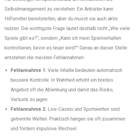
Selbstmanagement zu verstehen. Ein Anbieter kann
Hilfsmittel bereitstellen, aber du musst sie auch aktiv
nutzen. Die wichtigste Frage lautet deshalb nicht „Wie viele
Spiele gibt es?“, sondern „Kann ich mein Spielverhalten
kontrollieren, bevor es teuer wird?“ Genau an dieser Stelle
entstehen die meisten Fehlannahmen.
Fehlannahme 1:
Viele Inhalte bedeuten automatisch
bessere Kontrolle. In Wahrheit erhöht ein breites
Angebot oft die Ablenkung und damit das Risiko,
Verluste zu jagen.
Fehlannahme 2:
Live-Casino und Sportwetten sind
getrennte Welten. Praktisch hängen sie oft zusammen
und fördern impulsive Wechsel.