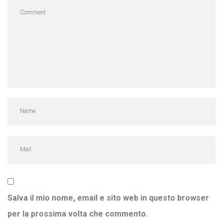
Salva il mio nome, email e sito web in questo browser
per la prossima volta che commento.