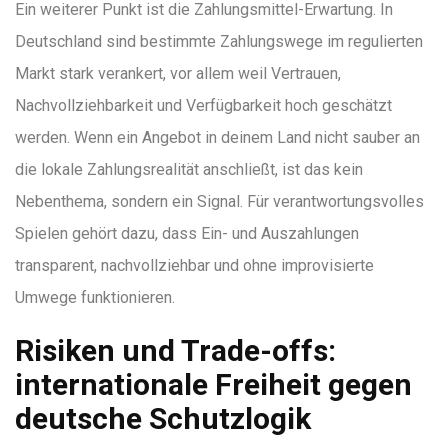
Ein weiterer Punkt ist die Zahlungsmittel-Erwartung. In
Deutschland sind bestimmte Zahlungswege im regulierten
Markt stark verankert, vor allem weil Vertrauen,
Nachvollziehbarkeit und Verfügbarkeit hoch geschätzt
werden. Wenn ein Angebot in deinem Land nicht sauber an
die lokale Zahlungsrealität anschließt, ist das kein
Nebenthema, sondern ein Signal. Für verantwortungsvolles
Spielen gehört dazu, dass Ein- und Auszahlungen
transparent, nachvollziehbar und ohne improvisierte
Umwege funktionieren.
Risiken und Trade-offs:
internationale Freiheit gegen
deutsche Schutzlogik