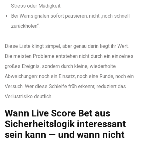
Stress oder Müdigkeit.
Bei Warnsignalen sofort pausieren, nicht „noch schnell
zurückholen“.
Diese Liste klingt simpel, aber genau darin liegt ihr Wert.
Die meisten Probleme entstehen nicht durch ein einzelnes
großes Ereignis, sondern durch kleine, wiederholte
Abweichungen: noch ein Einsatz, noch eine Runde, noch ein
Versuch. Wer diese Schleife früh erkennt, reduziert das
Verlustrisiko deutlich.
Wann Live Score Bet aus
Sicherheitslogik interessant
sein kann — und wann nicht