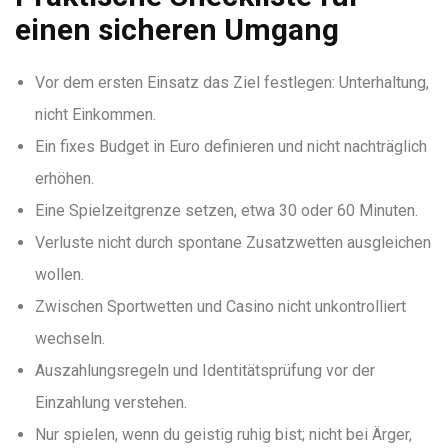
einen sicheren Umgang
Vor dem ersten Einsatz das Ziel festlegen: Unterhaltung,
nicht Einkommen.
Ein fixes Budget in Euro definieren und nicht nachträglich
erhöhen.
Eine Spielzeitgrenze setzen, etwa 30 oder 60 Minuten.
Verluste nicht durch spontane Zusatzwetten ausgleichen
wollen.
Zwischen Sportwetten und Casino nicht unkontrolliert
wechseln.
Auszahlungsregeln und Identitätsprüfung vor der
Einzahlung verstehen.
Nur spielen, wenn du geistig ruhig bist; nicht bei Ärger,