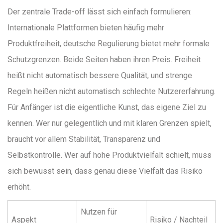
Der zentrale Trade-off lässt sich einfach formulieren:
Internationale Plattformen bieten häufig mehr
Produktfreiheit, deutsche Regulierung bietet mehr formale
Schutzgrenzen. Beide Seiten haben ihren Preis. Freiheit
heißt nicht automatisch bessere Qualität, und strenge
Regeln heißen nicht automatisch schlechte Nutzererfahrung.
Für Anfänger ist die eigentliche Kunst, das eigene Ziel zu
kennen. Wer nur gelegentlich und mit klaren Grenzen spielt,
braucht vor allem Stabilität, Transparenz und
Selbstkontrolle. Wer auf hohe Produktvielfalt schielt, muss
sich bewusst sein, dass genau diese Vielfalt das Risiko
erhöht.
Nutzen für
Aspekt
Risiko / Nachteil