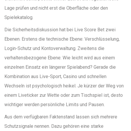
Lage prüfen und nicht erst die Oberfläche oder den
Spielekatalog.
Die Sicherheitsdiskussion hat bei Live Score Bet zwei
Ebenen. Erstens die technische Ebene: Verschlüsselung,
Login-Schutz und Kontoverwaltung. Zweitens die
verhaltensbezogene Ebene: Wie leicht wird aus einem
einzelnen Einsatz ein längerer Spielabend? Gerade die
Kombination aus Live-Sport, Casino und schnellen
Wechseln ist psychologisch heikel. Je kürzer der Weg von
einem Liveticker zur Wette oder zum Tischspiel ist, desto
wichtiger werden persönliche Limits und Pausen.
Aus dem verfügbaren Faktenstand lassen sich mehrere
Schutzsignale nennen. Dazu gehören eine starke