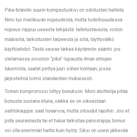
Pika-brändin suurin kompastuskivi on odotusten hallinta.
Nimi luo mielikuvan nopeudesta, mutta todellisuudessa
nopeus riippuu useasta tekijästä: talletustavasta, voiton
määrästä, tarkistusten tarpeesta ja siitä, täyttyvätkö
käyttöehdot. Tästä seuraa tärkeä käytännön sääntö: jos
oletamassa sivuston “pika”-lupausta ilman ehtojen
lukemista, saatat pettyä juuri siihen kohtaan, jossa
järjestelmä toimii standardien mukaisesti.
Toinen kompromissi liittyy bonuksiin. Moni aloittelija pitää
bonusta suorana etuna, vaikka se on oikeastaan
vaihtokauppa: saat lisäarvoa, mutta sitoudut rajoihin. Jos et
pidä seurannasta tai et halua tarkistaa panosrajoja, bonus
voi olla enemmän haitta kuin hyöty. Siksi on usein järkevää