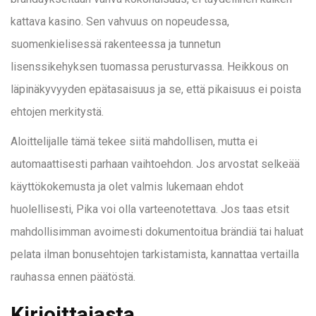
kattava kasino. Sen vahvuus on nopeudessa,
suomenkielisessä rakenteessa ja tunnetun
lisenssikehyksen tuomassa perusturvassa. Heikkous on
läpinäkyvyyden epätasaisuus ja se, että pikaisuus ei poista
ehtojen merkitystä.
Aloittelijalle tämä tekee siitä mahdollisen, mutta ei
automaattisesti parhaan vaihtoehdon. Jos arvostat selkeää
käyttökokemusta ja olet valmis lukemaan ehdot
huolellisesti, Pika voi olla varteenotettava. Jos taas etsit
mahdollisimman avoimesti dokumentoitua brändiä tai haluat
pelata ilman bonusehtojen tarkistamista, kannattaa vertailla
rauhassa ennen päätöstä.
Kirjoittajasta