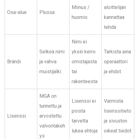
Miinus /
aloittelijan
Osa-alue
Plussa
huomio
kannattaa
tehdä
Nimi ei
Selkeä nimi
yksin kerro
Tarkista aina
Brändi
ja vahva
omistajasta
operaattori
muistijälki
tai
ja ehdot
rakenteesta
MGA on
Lisenssi ei
Varmista
tunnettu ja
poista
lisenssitieto
Lisenssi
arvostettu
tarvetta
ja sivuston
valvontakeh
lukea ehtoja
oikeat tiedot
ys