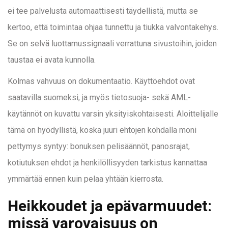
ei tee palvelusta automaattisesti täydellistä, mutta se
kertoo, että toimintaa ohjaa tunnettu ja tiukka valvontakehys.
Se on selvä luottamussignaali verrattuna sivustoihin, joiden
taustaa ei avata kunnolla.
Kolmas vahvuus on dokumentaatio. Käyttöehdot ovat
saatavilla suomeksi, ja myös tietosuoja- sekä AML-
käytännöt on kuvattu varsin yksityiskohtaisesti. Aloittelijalle
tämä on hyödyllistä, koska juuri ehtojen kohdalla moni
pettymys syntyy: bonuksen pelisäännöt, panosrajat,
kotiutuksen ehdot ja henkilöllisyyden tarkistus kannattaa
ymmärtää ennen kuin pelaa yhtään kierrosta.
Heikkoudet ja epävarmuudet:
missä varovaisuus on