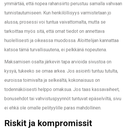
ymmärtää, että nopea rahansiirto perustuu samalla vahvaan
tunnistautumiseen. Kun henkilöllisyys varmistetaan jo
alussa, prosessi voi tuntua vaivattomalta, mutta se
tarkoittaa myös sitä, että omat tiedot on annettava
huolellisesti ja oikeassa muodossa. Aloittelijan kannattaa
katsoa tämä turvallisuutena, ei pelkkänä nopeutena.
Maksamisen osalta järkevin tapa arvioida sivustoa on
kysyä, tukeeko se omaa arkea. Jos asiointi tuntuu tutulta,
euroissa toimivalta ja selkeältä, kokonaisuus on
todennäköisesti helppo omaksua. Jos taas kassavaiheet,
bonusehdot tai vahvistuspyynnöt tuntuvat epäselviltä, sivu
ei ehkä ole omalle pelityylille paras mahdollinen.
Riskit ja kompromissit