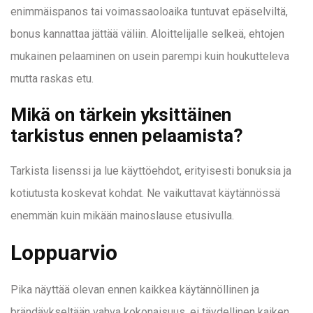
enimmäispanos tai voimassaoloaika tuntuvat epäselviltä,
bonus kannattaa jättää väliin. Aloittelijalle selkeä, ehtojen
mukainen pelaaminen on usein parempi kuin houkutteleva
mutta raskas etu.
Mikä on tärkein yksittäinen
tarkistus ennen pelaamista?
Tarkista lisenssi ja lue käyttöehdot, erityisesti bonuksia ja
kotiutusta koskevat kohdat. Ne vaikuttavat käytännössä
enemmän kuin mikään mainoslause etusivulla.
Loppuarvio
Pika näyttää olevan ennen kaikkea käytännöllinen ja
brändäykseltään vahva kokonaisuus, ei täydellinen kaiken