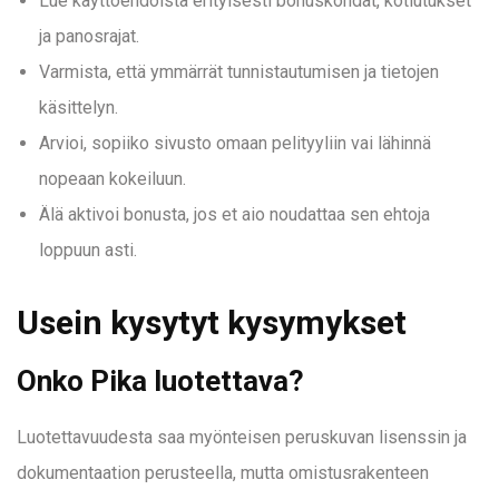
Lue käyttöehdoista erityisesti bonuskohdat, kotiutukset
ja panosrajat.
Varmista, että ymmärrät tunnistautumisen ja tietojen
käsittelyn.
Arvioi, sopiiko sivusto omaan pelityyliin vai lähinnä
nopeaan kokeiluun.
Älä aktivoi bonusta, jos et aio noudattaa sen ehtoja
loppuun asti.
Usein kysytyt kysymykset
Onko Pika luotettava?
Luotettavuudesta saa myönteisen peruskuvan lisenssin ja
dokumentaation perusteella, mutta omistusrakenteen