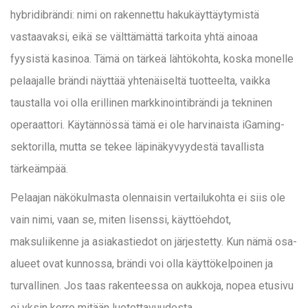
hybridibrändi: nimi on rakennettu hakukäyttäytymistä
vastaavaksi, eikä se välttämättä tarkoita yhtä ainoaa
fyysistä kasinoa. Tämä on tärkeä lähtökohta, koska monelle
pelaajalle brändi näyttää yhtenäiseltä tuotteelta, vaikka
taustalla voi olla erillinen markkinointibrändi ja tekninen
operaattori. Käytännössä tämä ei ole harvinaista iGaming-
sektorilla, mutta se tekee läpinäkyvyydestä tavallista
tärkeämpää.
Pelaajan näkökulmasta olennaisin vertailukohta ei siis ole
vain nimi, vaan se, miten lisenssi, käyttöehdot,
maksuliikenne ja asiakastiedot on järjestetty. Kun nämä osa-
alueet ovat kunnossa, brändi voi olla käyttökelpoinen ja
turvallinen. Jos taas rakenteessa on aukkoja, nopea etusivu
ei yksin kerro mitään luotettavuudesta.