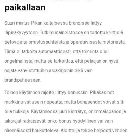
paikallaan
Suuri miinus Pikan kaltaisessa brändissä liittyy
läpinäkyvyyteen. Tutkimusaineistossa on todettu kriittisiä
tietovajeita omistussuhteista ja operatiivisesta historiasta.
Tämä ei tarkoita automaattisesti, että toiminta olisi
ongelmallista, mutta se tarkoittaa, että pelaajan on hyvä
nojata vahvistettuihin asiakirjoihin eikä vain
brändipuheeseen.
Toinen käytännön rajoite liittyy bonuksiin. Pikakasinot
markkinoivat usein nopeutta, mutta bonusehdot voivat silti
olla tiukkoja. Käytännössä juuri kierrätys, enimmäispanos ja
aikarajat ratkaisevat, onko bonus hyödyllinen vai vain
näennäisesti houkutteleva. Aloittelija tekee helposti virheen