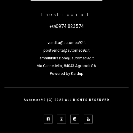
I nostri contatti
0974 823574
+39
vendita@automec92.it
postvendita@automec92.it
amministrazione@automec92.it
Via Cannetiello, 84043 Agropoli SA
Powered by
Kardup
Automec92 (C) 2024 ALL RIGHTS RESERVED