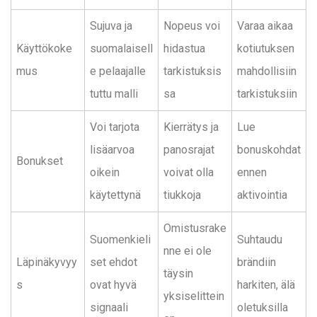
Sujuva ja
Nopeus voi
Varaa aikaa
Käyttökoke
suomalaisell
hidastua
kotiutuksen
mus
e pelaajalle
tarkistuksis
mahdollisiin
tuttu malli
sa
tarkistuksiin
Voi tarjota
Kierrätys ja
Lue
lisäarvoa
panosrajat
bonuskohdat
Bonukset
oikein
voivat olla
ennen
käytettynä
tiukkoja
aktivointia
Omistusrake
Suomenkieli
Suhtaudu
nne ei ole
Läpinäkyvyy
set ehdot
brändiin
täysin
s
ovat hyvä
harkiten, älä
yksiselittein
signaali
oletuksilla