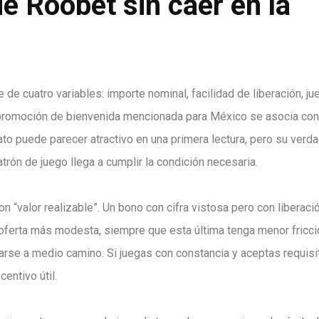
e Roobet sin caer en la
 de cuatro variables: importe nominal, facilidad de liberación, j
la promoción de bienvenida mencionada para México se asocia con
to puede parecer atractivo en una primera lectura, pero su verd
ón de juego llega a cumplir la condición necesaria.
n “valor realizable”. Un bono con cifra vistosa pero con liberaci
erta más modesta, siempre que esta última tenga menor fricció
rse a medio camino. Si juegas con constancia y aceptas requisi
entivo útil.