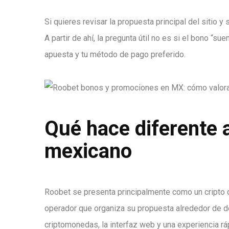
Si quieres revisar la propuesta principal del sitio
A partir de ahí, la pregunta útil no es si el bono “sue
apuesta y tu método de pago preferido.
Qué hace diferente 
mexicano
Roobet se presenta principalmente como un cripto ca
operador que organiza su propuesta alrededor de d
criptomonedas, la interfaz web y una experiencia r