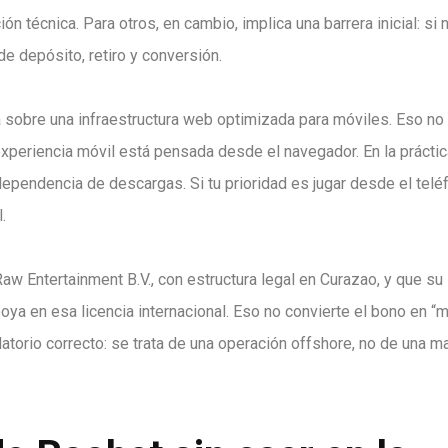
ón técnica. Para otros, en cambio, implica una barrera inicial: si 
de depósito, retiro y conversión.
 sobre una infraestructura web optimizada para móviles. Eso no 
 experiencia móvil está pensada desde el navegador. En la práctic
pendencia de descargas. Si tu prioridad es jugar desde el telé
.
w Entertainment B.V., con estructura legal en Curazao, y que su
ya en esa licencia internacional. Eso no convierte el bono en “m
latorio correcto: se trata de una operación offshore, no de una m