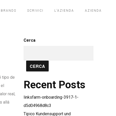
BRANDS
SCRIVICI
L’AZIENDA
AZIENDA
Cerca
CERCA
 tipo de
Recent Posts
 el
lor real,
linksfarm-onboarding-3917-1-
s allá
d5d04968d8c3
Tipico Kundensupport und