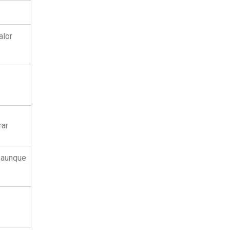
alor
rar
o aunque