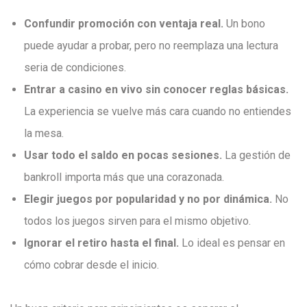
Confundir promoción con ventaja real.
Un bono
puede ayudar a probar, pero no reemplaza una lectura
seria de condiciones.
Entrar a casino en vivo sin conocer reglas básicas.
La experiencia se vuelve más cara cuando no entiendes
la mesa.
Usar todo el saldo en pocas sesiones.
La gestión de
bankroll importa más que una corazonada.
Elegir juegos por popularidad y no por dinámica.
No
todos los juegos sirven para el mismo objetivo.
Ignorar el retiro hasta el final.
Lo ideal es pensar en
cómo cobrar desde el inicio.