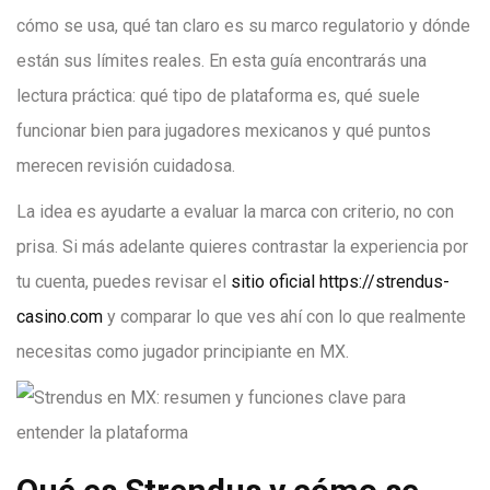
cómo se usa, qué tan claro es su marco regulatorio y dónde
están sus límites reales. En esta guía encontrarás una
lectura práctica: qué tipo de plataforma es, qué suele
funcionar bien para jugadores mexicanos y qué puntos
merecen revisión cuidadosa.
La idea es ayudarte a evaluar la marca con criterio, no con
prisa. Si más adelante quieres contrastar la experiencia por
tu cuenta, puedes revisar el
sitio oficial https://strendus-
casino.com
y comparar lo que ves ahí con lo que realmente
necesitas como jugador principiante en MX.