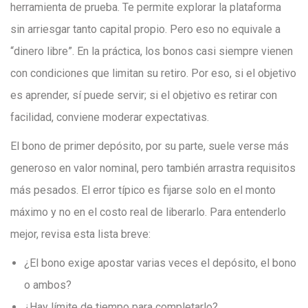
herramienta de prueba. Te permite explorar la plataforma
sin arriesgar tanto capital propio. Pero eso no equivale a
“dinero libre”. En la práctica, los bonos casi siempre vienen
con condiciones que limitan su retiro. Por eso, si el objetivo
es aprender, sí puede servir; si el objetivo es retirar con
facilidad, conviene moderar expectativas.
El bono de primer depósito, por su parte, suele verse más
generoso en valor nominal, pero también arrastra requisitos
más pesados. El error típico es fijarse solo en el monto
máximo y no en el costo real de liberarlo. Para entenderlo
mejor, revisa esta lista breve:
¿El bono exige apostar varias veces el depósito, el bono
o ambos?
¿Hay límite de tiempo para completarlo?