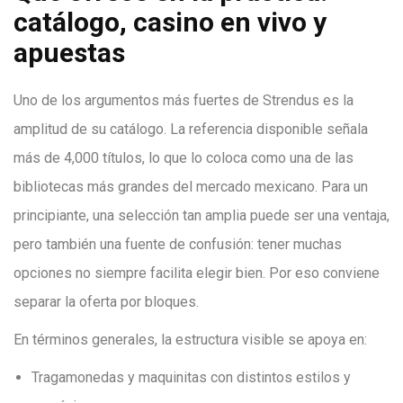
catálogo, casino en vivo y
apuestas
Uno de los argumentos más fuertes de Strendus es la
amplitud de su catálogo. La referencia disponible señala
más de 4,000 títulos, lo que lo coloca como una de las
bibliotecas más grandes del mercado mexicano. Para un
principiante, una selección tan amplia puede ser una ventaja,
pero también una fuente de confusión: tener muchas
opciones no siempre facilita elegir bien. Por eso conviene
separar la oferta por bloques.
En términos generales, la estructura visible se apoya en:
Tragamonedas y maquinitas con distintos estilos y