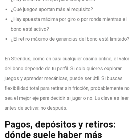
¿Qué juegos aportan más al requisito?
¿Hay apuesta máxima por giro o por ronda mientras el
bono está activo?
¿El retiro máximo de ganancias del bono está limitado?
En Strendus, como en casi cualquier casino online, el valor
del bono depende de tu perfil. Si solo quieres explorar
juegos y aprender mecánicas, puede ser útil. Si buscas
flexibilidad total para retirar sin fricción, probablemente no
sea el mejor eje para decidir si jugar o no. La clave es leer
antes de activar, no después.
Pagos, depósitos y retiros:
dónde suele haber más