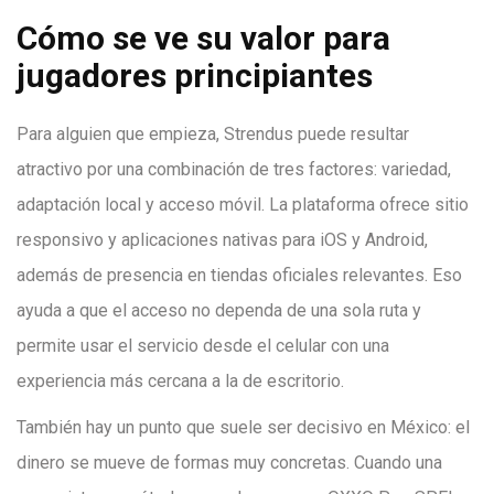
Cómo se ve su valor para
jugadores principiantes
Para alguien que empieza, Strendus puede resultar
atractivo por una combinación de tres factores: variedad,
adaptación local y acceso móvil. La plataforma ofrece sitio
responsivo y aplicaciones nativas para iOS y Android,
además de presencia en tiendas oficiales relevantes. Eso
ayuda a que el acceso no dependa de una sola ruta y
permite usar el servicio desde el celular con una
experiencia más cercana a la de escritorio.
También hay un punto que suele ser decisivo en México: el
dinero se mueve de formas muy concretas. Cuando una