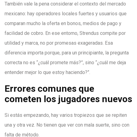
También vale la pena considerar el contexto del mercado
mexicano: hay operadores locales fuertes y usuarios que
comparan mucho la oferta en bonos, medios de pago y
facilidad de cobro. En ese entorno, Strendus compite por
utilidad y marca, no por promesas exageradas. Esa
diferencia importa porque, para un principiante, la pregunta
correcta no es “¿cuál promete más?”, sino “¿cuál me deja
entender mejor lo que estoy haciendo?”.
Errores comunes que
cometen los jugadores nuevos
Si estás empezando, hay varios tropiezos que se repiten
una y otra vez. No tienen que ver con mala suerte, sino con
falta de método.