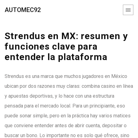
AUTOMEC92
Strendus en MX: resumen y
funciones clave para
entender la plataforma
Strendus es una marca que muchos jugadores en México
ubican por dos razones muy claras: combina casino en línea
y apuestas deportivas, y lo hace con una estructura
pensada para el mercado local. Para un principiante, eso
puede sonar simple, pero en la práctica hay varios matices
que conviene entender antes de abrir cuenta, depositar o
buscar un bono. Lo importante no es solo qué ofrece, sino