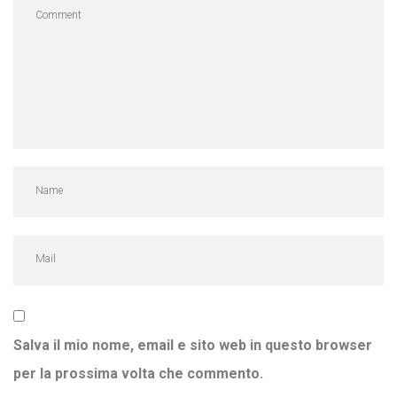
Salva il mio nome, email e sito web in questo browser
per la prossima volta che commento.